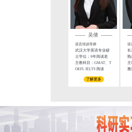
吴倩
语言培训导师
语
武汉大学英语专业硕
长
士学位；9年阅读老
熟
师；1000名出分提分
主教科目：GMAT、T
美
主
学员经验；BC/ ETS /
OEFL IELTS 阅读
院
雅
GMAC官方认证培训
G
了解更多
官；
法