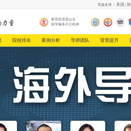
美国
加
美嘉全球：
|
教育部资质认证
留学服务中介机构
北京
中国
《超
留学
品牌
越》
服务
创新
栏目
息
院校排名
案例分析
导师团队
背景提升
行业
发展
合作
协会
工程
伙伴
会员
单位