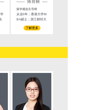
陈育丽
李思颖
留学规划主导师
留学规划主导师
留学
大学
从业6年；香港大学M
从业3年；悉尼大学对
从业
熟
BA硕士；浙江财经大
外英语教育硕士，在
教育
主
学硕士，AFP金融理
以往的教育工作经历
位。
了解更多
了解更多
个
财师、CDCS国际信用
中，拥有丰富的美高
北京
长
证专家、会计师。201
申请经验，并对美高
上海
：
2年之前就职于世界50
学校面试，美国签证
机构
）
0强企业银行业国际业
面试方面的培训有自
师。
务部工作，有着丰富
己的见解，培训效果
育咨
的国际金融理财、国
显著。曾负责8名中学
过营
际贸易经验。2012年
生的美国夏校项目，
各部
后，从事国际教育工
从选校到把孩子们顺
立营
作，熟知留学办理过
利送去美国，交送给
售指
程中的每个环节和细
美国学校老师，李老
开朗
节，善于总结和学
师的细心，耐心获得
责做
习。
了…