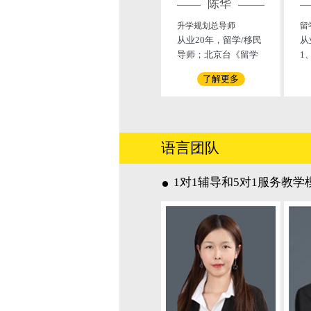
陈华
升学规划总导师
留
从业20年，留学/移民
从
导师；北京台《留学
1
生》节目常驻留学规
历
了解更多
划师；中央电视台
划
《超越》栏目阿丘专
0
访留学导师；留学服
前
务行业协会首批专家
余
委员；人民网、搜
认
语言团队
狐、新浪、腾讯专访
7
留学专家委员会；北
业
1对1辅导和5对1服务教学
京青年政治学院特聘
务
讲师；中国绿色电视C
学
GTV《新闻会客厅》
专访