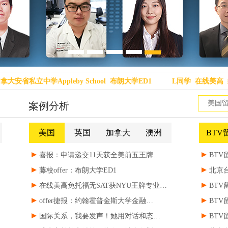
省私立中学Appleby School
布朗大学ED1
L同学
在线美高
纽约
省私立中学Appleby School
布朗大学ED1
L同学
在线美高
纽约
案例分析
美国
英国
加拿大
澳洲
BTV
喜报：申请递交11天获全美前五王牌…
BTV
藤校offer：布朗大学ED1
北京台留
在线美高免托福无SAT获NYU王牌专业…
BTV留
offer捷报：约翰霍普金斯大学金融…
BTV
国际关系，我要发声！她用对话和态…
BTV留