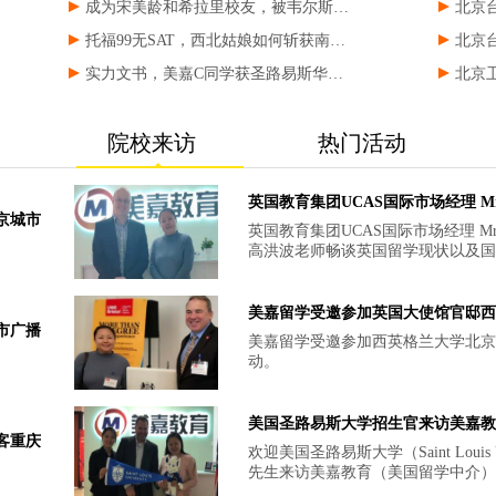
成为宋美龄和希拉里校友，被韦尔斯…
北京台留
托福99无SAT，西北姑娘如何斩获南…
北京台
实力文书，美嘉C同学获圣路易斯华…
北京卫
院校来访
热门活动
英国教育集团UCAS国际市场经理 Mr.M
京城市
英国教育集团UCAS国际市场经理 Mr.Mark Wilson来访美嘉,与美嘉教育文签总监
高洪波老师畅谈英国留学现状以及国际市场状况。U
es Admissions Service 
机构，统一为英国所有大学提…
美嘉留学受邀参加英国大使馆官邸西
市广播
美嘉留学受邀参加西英格兰大学北京
动。
美国圣路易斯大学招生官来访美嘉教
客重庆
欢迎美国圣路易斯大学（Saint Louis Un
先生来访美嘉教育（美国留学中介）