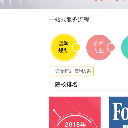
一站式服务流程
留学
留学
选择
规划
规划
专业
· 资信评估 · 定制方案
院校排名