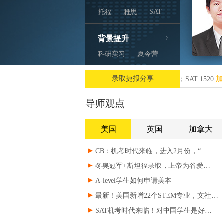
SAT
托福
雅思
背景提升
科研实习
夏令营
录取捷报分享
中文大学（深圳）
杜克大学
C同学
托福：115分；SAT 1520
加拿大安
中文大学（深圳）
杜克大学
C同学
托福：115分；SAT 1520
加拿大安
导师观点
美国
英国
加拿大
CB：机考时代来临，进入2月份，“…
冬奥冠军+斯坦福录取，上帝为谷爱…
A-level学生如何申请美本
最新！美国新增22个STEM专业，文社…
SAT机考时代来临！对中国学生是好…