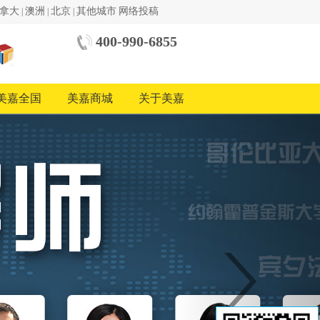
拿大
澳洲
北京
其他城市
网络投稿
|
|
|
400-990-6855
中美
国际
教育
美嘉全国
美嘉商城
关于美嘉
基金
Next
会
中国
地区
合作
方