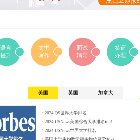
海外考试教学部区
项目主管；小马过
口语教学组带头人
迄今为止，所授学
一两千人（多为一
一），提分率高。
语言
文书
面试
签证
提升
写作
辅导
办理
美国
英国
加拿大
2024 QS世界大学排名
2024 USNews美国综合大学排名top1…
2024 USNews世界大学排名
美国大学生物数学和生物信息学专业…