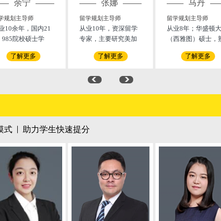
余宁
张娜
马丹
学规划主导师
留学规划主导师
留学规划主导师
业10余年，国内21
从业10年，资深留学
从业8年；华盛顿
、985院校硕士学
专家，主要研究美加
（西雅图）硕士，
；GCDF全球职业规
等主流英语国家；熟
悉国际教育体系，
了解更多
了解更多
了解更多
师（资质号：GCDF
悉国际教育体系，多
要研究美加英澳四
3963-CH。截止目
年教育及留学行业从
主流英语国家；擅
，中国大陆仅3500
业经验；有丰富的留
本科、研究生（如
人获得该专业资格
学咨询，规划，申请
商科、工科、理科
证）。余老师于200
和签证办理经验；擅
和艺术类学校的申
年毕业后涉足留学行
长美国高中，本科，
请；
，从事美国留学业
研究生申请；帮助大
模式
助力学生快速提分
至今。现为美嘉留
量中国学子拿到申请
咨询二部经理。
录取。