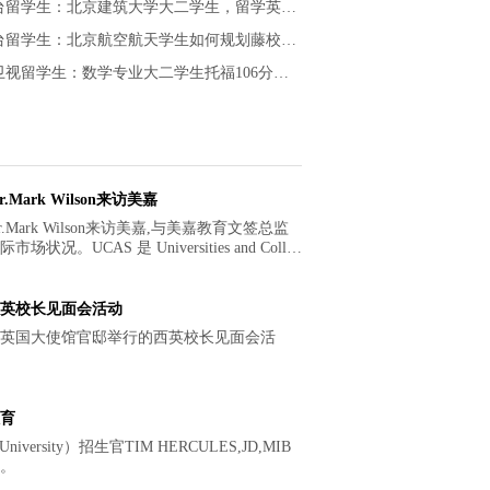
学生：北京建筑大学大二学生，留学英美后想创业该学什么专业？
留学生：北京航空航天学生如何规划藤校申请路？
视留学生：数学专业大二学生托福106分如何申请美研？
ark Wilson来访美嘉
CAS 是 Universities and Colleg
的缩写，即"大学和学院招生服务中心"，它是一个公共服务
英校长见面会活动
英国大使馆官邸举行的西英校长见面会活
育
iversity）招生官TIM HERCULES,JD,MIB
。