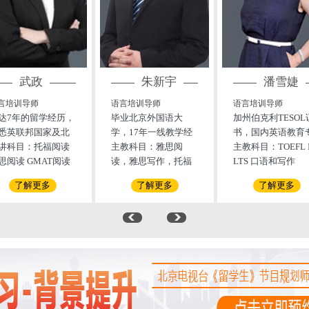
武政
朱新宇
潘雪婕
言培训导师
语言培训导师
语言培训导师
达7年的留学经历，
毕业北京外国语大
加州伯克利TESOL
悉英联邦国家及北
学，17年一线教学经
书，国内英语教育
等国家教育体制及
讲科目：托福阅读
验 ，素有 “语法小王
主教科目：雅思阅
业毕业；人事部翻
主教科目：TOEFL 
校信息。
思阅读 GMAT阅读
子”，雅思写作“6分杀
读，雅思写作，托福
二级口笔译证书；H
LTS 口语和写作
MAT逻辑 GMAT语
手”的称号
写作，托福阅读，SA
vard ManageMento
了解更多
了解更多
了解更多
 雅思写作​
T 阅读，SAT 语法
哈佛管理大师证书
全国教师资格证 曾
中冶长城重型机械
造有限公司和英宝
响（香港）有限公
担任 翻译；2011
始从事托福雅思等
外考试语言能力培
训； 曾任职美联宁