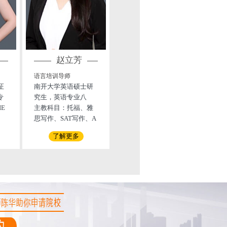
赵立芳
薛金
语言培训导师
语言培训导师
证
南开大学英语硕士研
武汉大学国际经济与
专
究生，英语专业八
贸易专业学士学位；
译
IE
级，获得高级英语教
主教科目：托福、雅
武汉理工大学机械制
主讲科目： GRE填
ar
师资格证；曾担任世
思写作、SAT写作、A
造及自动化专业学士
空，GRE阅读，GRE
r
界经济论坛翻译，世
CT写作、 SAT文法、
学位；6年教学经验，
数学，GMAT数学，S
了解更多
了解更多
；
界大学校长圆桌会议
ACT文法
GRE授课经验，尤其
AT数学，TOEFL阅读
在
陪同翻译；曾在外研
擅长GRE填空，阅读
制
社、中国日报社和人
的教学与提分。
音
民网工作实习，编辑
司
校对英文书籍及刊
年开
物；获得国家励志奖
海
学金、一等英语学业
奖学金等。
波