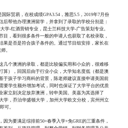
贸易，在校成绩GPA3.54，雅思5.5，2019年7月份
估后帮他办理澳洲留学，并拿到了录取的学校分别是：
大学-红酒营销专业，昆士兰科技大学-广告策划专业。
节目，看到很多条件一般的申请人也获取了名校录取，
结果是否是符合孩子条件的。通过节目组安排，家长在
老师。
这几个澳洲的录取，都是比较偏实用和小众的，很难移
打算），回国后由于行业小众，大学知名度低（都是澳
基于孩子学习商科的背景，陈老师建议直接申请美国前
不需要学生额外增加考试，同时也保证了大学平台的优质
全家立刻决定放弃澳洲，转申美国。美嘉为其选择了
东北大学，乔治华盛顿大学，加州大学欧文分校，宾州州立
5即可。
因为要满足综排前50+春季入学+免GRE的三重条件，