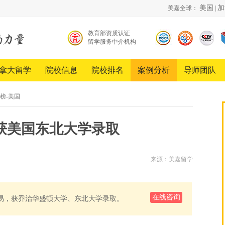
美国
加
美嘉全球：
|
教育部资质认证
留学服务中介机构
北京
中国
《超
留学
品牌
越》
服务
创新
栏目
拿大留学
院校信息
院校排名
案例分析
导师团队
行业
发展
合作
协会
工程
伙伴
会员
榜-美国
单位
获美国东北大学录取
来源：美嘉留学
在线咨询
易，获乔治华盛顿大学、东北大学录取。