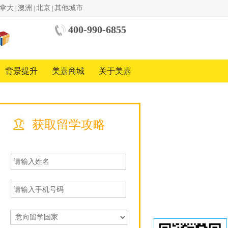
拿大
澳洲
北京
其他城市
|
|
|
400-990-6855
中美
国际
教育
背景提升
美嘉商城
关于美嘉
基金
会
中国
地区
合作
方
获取留学攻略