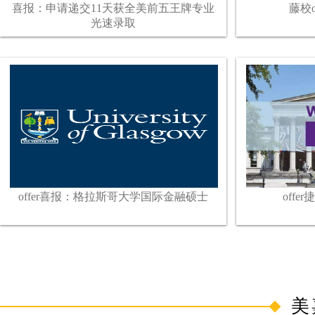
喜报：申请递交11天获全美前五王牌专业
藤校o
光速录取
offer喜报：格拉斯哥大学国际金融硕士
off
美