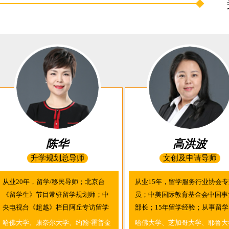
陈华
高洪波
升学规划总导师
文创及申请导师
从业20年，留学/移民导师；北京台
从业15年，留学服务行业协会专
《留学生》节目常驻留学规划师；中
员；中美国际教育基金会中国事
央电视台《超越》栏目阿丘专访留学
部长；15年留学经验；从事留学
导师；留学服务行业协会首批专家委
文案及签证15年，留学的每个环
哈佛大学、康奈尔大学、约翰·霍普金
哈佛大学、芝加哥大学、耶鲁大