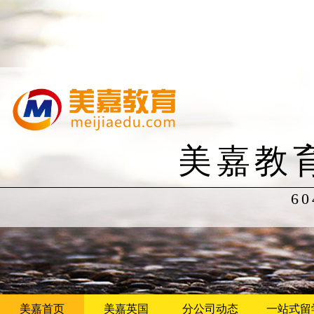
美嘉教
60
美嘉首页
美嘉英国
分公司动态
一站式留