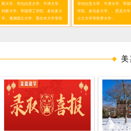
员；人民网、搜狐、新浪、腾讯专访
老师都是公司业务培训师；擅长
斯大学、哥伦比亚大学、牛津大学、
哥伦比亚大学、牛津大学、帝国
留学专家委员会；北京青年政治学院
低龄学生留学。
剑桥大学、帝国理工学院、多伦多大
学院、多伦多大学、、悉尼大学
特聘讲师；中国绿色电视CGTV《新
学、澳洲国立大学、墨尔本大学等世
士兰大学等世界大学；
闻会客厅》专访
界大学；
美