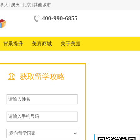
拿大
澳洲
北京
其他城市
|
|
|
400-990-6855
中美
国际
教育
背景提升
美嘉商城
关于美嘉
基金
会
中国
地区
合作
方
获取留学攻略