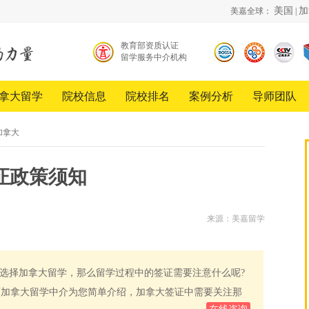
美国
加
美嘉全球：
|
教育部资质认证
留学服务中介机构
北京
中国
《超
留学
品牌
越》
服务
创新
栏目
拿大留学
院校信息
院校排名
案例分析
导师团队
行业
发展
合作
协会
工程
伙伴
会员
加拿大
单位
签证政策须知
来源：美嘉留学
选择加拿大留学，那么留学过程中的签证需要注意什么呢?
面加拿大留学中介为您简单介绍，加拿大签证中需要关注那