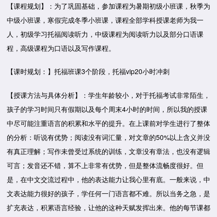
【课程规划】：为了巩固基础，参加课程为暑期初级小班课，秋季为
中级小班课，寒假完成冬季小班课，课程全部学科授课老师为我一
人，初级学习托福阅读听力，中级课程为阅读听力以及部分口语课
程，高级课程为口语以及写作课程。
【
课时规划：
】托福班课3个阶段，托福vip20小时冲刺
【授课方法与具体分析】：学生年龄较小，对于托福考试非常陌生，
孩子的学习时间只有假期以及每个周末4小时的时间，所以我的授课
中尽可能注重语言的积累和水平的提升。在上课前对学生进行了整体
的分析：听说有优势；阅读没有词汇量，对文章的50%以上含义并没
有真正理解；写作未曾受过系统的训练，文章没有章法，也没有逻辑
可言；发音还不错，算不上非常有优势，但是整体流畅度很好。但
是，在中文交流过程中，他的表达能力让我心里有底。一般来说，中
文表达能力很好的孩子，学任何一门语言都不难。所以当务之急，是
扩充表达，积累语言经验，让他的这种天赋发挥出来。他的每节课都