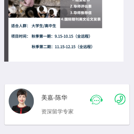
美嘉-陈华
资深留学专家