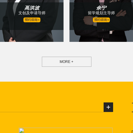
高洪波
余宁
文创及申请导师
留学规划主导师
MORE +