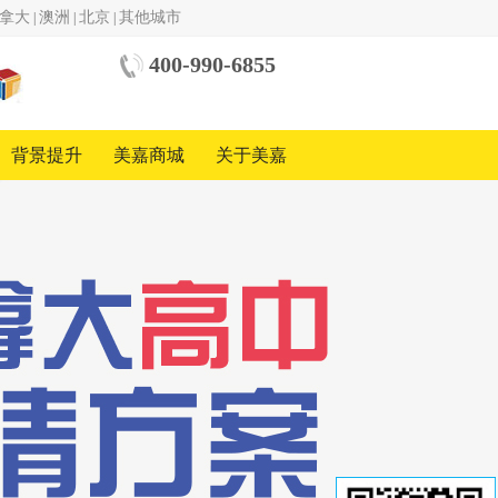
拿大
澳洲
北京
其他城市
|
|
|
400-990-6855
中美
国际
教育
背景提升
美嘉商城
关于美嘉
基金
会
中国
地区
合作
方