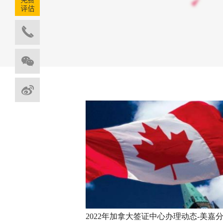
》加拿大大学排名出炉！
就读加拿大高中
A
么？
考林杂志》（MaClean）公布了
年一样，该榜单分别…
对于家长不在加拿大，
当监护人呢？需要找一个c
机相关实习有哪些推荐？
北大失利，依然
B
师陈华老师为大家推荐科研实习
张同学的家长在一年前
申请，在今年初已经拿到
2022年加拿大签证中心办理动态-美嘉