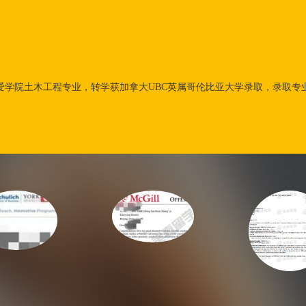
爱学院土木工程专业，转学获加拿大UBC英属哥伦比亚大学录取，录取专业