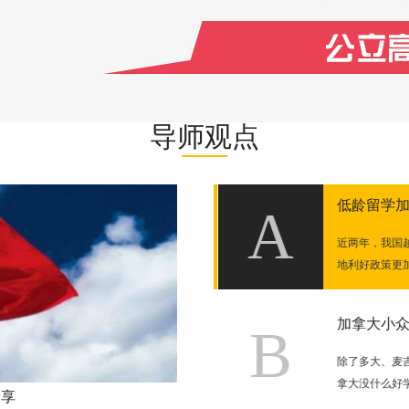
导师观点
监护人怎么找？监护人职责是什
低龄留学加
A
近两年，我国越
地利好政策更加
也没有亲戚朋友在加拿大，该找谁给学生
ustodian，即委托监护人…
能有机会进剑桥
加拿大小众
B
委托美嘉团队帮孩子处理UCL本科预科的
除了多大、麦吉
了入学offer，一直在等着高…
拿大没什么好学
分享