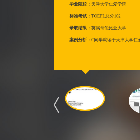
毕业院校：
天津大学仁爱学院
标准考试：
TOEFL总分102
录取结果：
英属哥伦比亚大学
案例分析：
C同学就读于天津大学仁