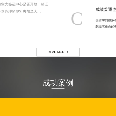
，加拿大签证中心是否开放、签证
你一张表读懂加拿大毕业工签新
成绩普通也
C
美嘉办理的即将去加拿大…
去留学的很多都
想追求更高的教
加拿大公布新毕业工签政策的日子。两个字概
中介美嘉留学专家把新政的要…
READ MORE+
成功案例