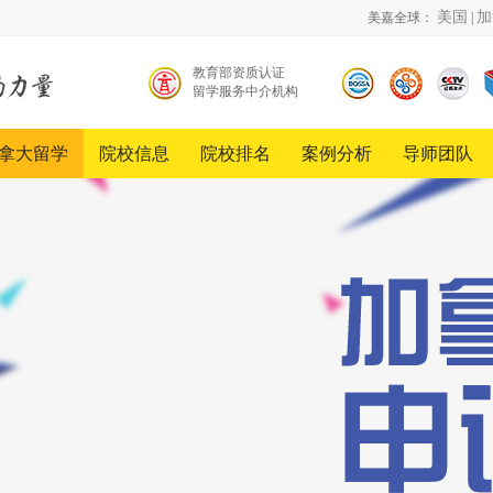
美国
加
美嘉全球：
|
教育部资质认证
留学服务中介机构
北京
中国
《超
留学
品牌
越》
服务
创新
栏目
拿大留学
院校信息
院校排名
案例分析
导师团队
行业
发展
合作
协会
工程
伙伴
会员
单位