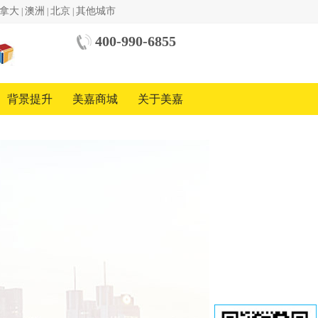
拿大
澳洲
北京
其他城市
|
|
|
400-990-6855
中美
国际
教育
背景提升
美嘉商城
关于美嘉
基金
会
中国
地区
合作
方