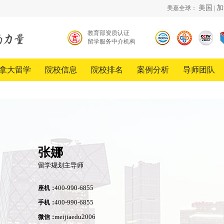
美国
加
美嘉全球：
|
教育部资质认证
留学服务中介机构
北京
中国
《超
留学
品牌
越》
服务
创新
栏目
拿大留学
院校信息
院校排名
案例分析
导师团队
行业
发展
合作
协会
工程
伙伴
会员
单位
张娜
留学规划主导师
座机：
400-990-6855
手机：
400-990-6855
微信：
meijiaedu2006