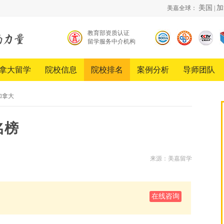
美国
加
美嘉全球：
|
教育部资质认证
留学服务中介机构
北京
中国
《超
留学
品牌
越》
服务
创新
栏目
拿大留学
院校信息
院校排名
案例分析
导师团队
行业
发展
合作
协会
工程
伙伴
会员
加拿大
单位
名榜
来源：美嘉留学
在线咨询