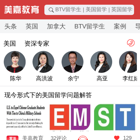
头条
英国
加拿大
BTV留学生
案例
走进美嘉
全国
留学加盟
美国
资深专家
陈华
高洪波
余宁
高亚
李红娟
现今形式下的美国留学问题解答
129
美嘉教育
32评论
置顶