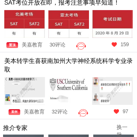
SAT考位开放在即，报考注意事项早知道！
159
美嘉教育
30评论
置顶
美本转学生喜获南加州大学神经系统科学专业录
取
97
美嘉教育
32评论
案例
换一
推介专家
批