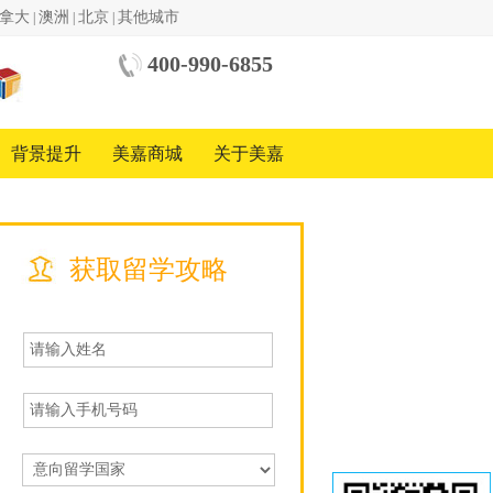
拿大
澳洲
北京
其他城市
|
|
|
400-990-6855
中美
国际
教育
背景提升
美嘉商城
关于美嘉
基金
会
中国
地区
合作
方
获取留学攻略