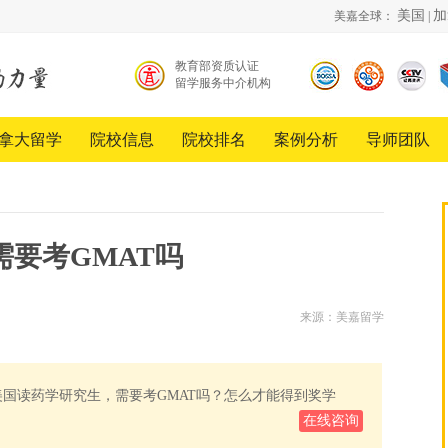
美国
加
美嘉全球：
|
教育部资质认证
留学服务中介机构
北京
中国
《超
留学
品牌
越》
服务
创新
栏目
拿大留学
院校信息
院校排名
案例分析
导师团队
行业
发展
合作
协会
工程
伙伴
会员
单位
要考GMAT吗
来源：美嘉留学
去美国读药学研究生，需要考GMAT吗？怎么才能得到奖学
在线咨询