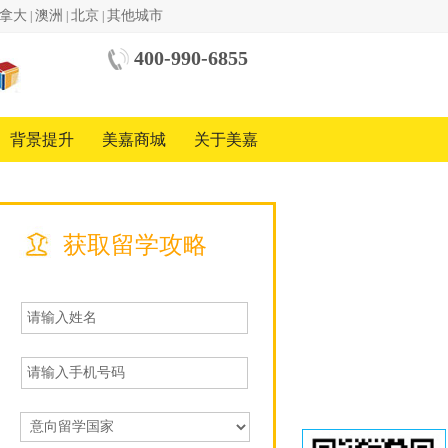
拿大
澳洲
北京
其他城市
|
|
|
400-990-6855
中美
国际
教育
背景提升
美嘉商城
关于美嘉
基金
会
中国
地区
合作
方
获取留学攻略