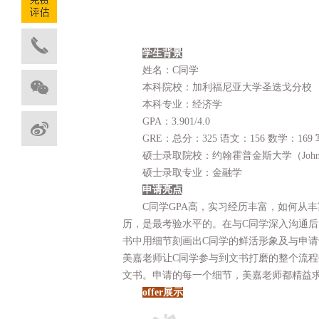
学生背景
姓名：C同学
本科院校：加利福尼亚大学圣迭戈分校
本科专业：经济学
GPA：3.901/4.0
GRE：总分：325 语文：156 数学：169 
硕士录取院校：约翰霍普金斯大学（Johns Hopk
硕士录取专业：金融学
申请亮点
C同学GPA高，实习经历丰富，如何从
历，是最考验水平的。在与C同学深入沟通后
书中用细节刻画出C同学的鲜活形象及与申请
美嘉老师让C同学参与到文书打磨的整个流
文书。申请的每一个细节，美嘉老师都精益
offer展示