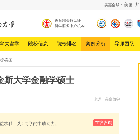
美国
加
美嘉全球：
|
教育部资质认证
留学服务中介机构
北京
中国
《超
留学
品牌
越》
服务
创新
栏目
拿大留学
院校信息
院校排名
案例分析
导师团队
行业
发展
合作
协会
工程
伙伴
会员
榜-美国
单位
普金斯大学金融学硕士
来源：美嘉留学
在线咨询
益求精，为C同学的申请助力。