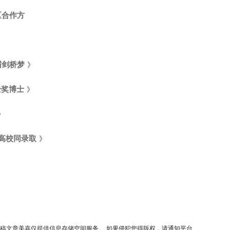
区合作方
霸剑桥梦
》
全奖博士
》
》
名高校同录取
》
稿文章美嘉仅提供信息存储空间服务。 如果侵犯您得版权，请通知平台