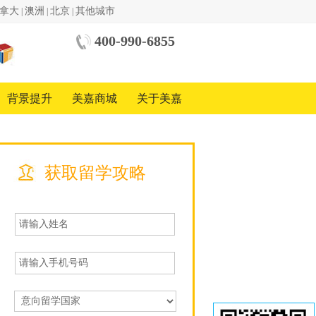
拿大
澳洲
北京
其他城市
|
|
|
400-990-6855
中美
国际
教育
背景提升
美嘉商城
关于美嘉
基金
会
中国
地区
合作
方
获取留学攻略