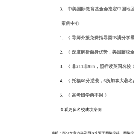
中美国际教育基金会指定中国地
3、
案例中心
导师外援免费指导圆IB满分学
1、《
深度解析自身优势，美国藤校
2、《
非211非985，照样读英国名校
3、《
托福60分逆袭，6所加拿大著
4、《
高考留学两不误
5、《
》
查看更多名校成功案例
声明：部分文章内容及图片来源于网络投稿，网络投