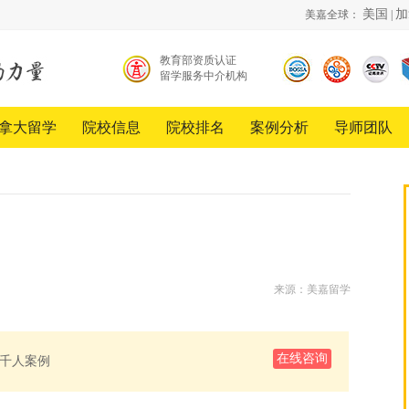
美国
加
美嘉全球：
|
教育部资质认证
留学服务中介机构
北京
中国
《超
留学
品牌
越》
服务
创新
栏目
拿大留学
院校信息
院校排名
案例分析
导师团队
行业
发展
合作
协会
工程
伙伴
会员
单位
来源：美嘉留学
在线咨询
千人案例