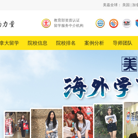
美嘉全球：
美国
|
加
教育部资质认证
留学服务中介机构
北京
中国
《超
留学
品牌
越》
服务
创新
栏目
拿大留学
院校信息
院校排名
案例分析
导师团队
行业
发展
合作
协会
工程
伙伴
会员
单位