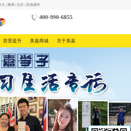
拿大
|
澳洲
|
北京
|
其他城市
400-990-6855
中美
国际
教育
背景提升
美嘉商城
关于美嘉
基金
会
中国
地区
合作
方